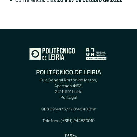
Conferência: dias
26 e 27 de outubro de 2022
POLITÉCNICO DE LEIRIA
Rua General Norton de Matos,
Apartado 4133,
2411-901 Leiria
Portugal
GPS 39°44’15.1″N 8°48’40.8″W
Telefone (+351) 244830010
E-mail ipleiria@ipleiria.pt