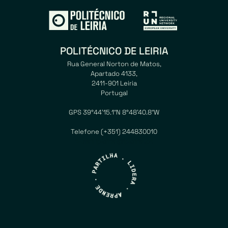
POLITÉCNICO DE LEIRIA
Rua General Norton de Matos,
Apartado 4133,
2411-901 Leiria
Portugal
GPS 39°44’15.1″N 8°48’40.8″W
Telefone (+351) 244830010
E-mail ipleiria@ipleiria.pt